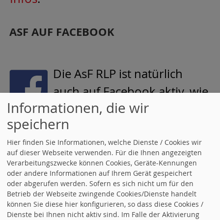
ASF AUF FACEBOOK
Die AsF RLP ist natürlich
auch auf Facebook aktiv, wie
Informationen, die wir
viele von euch auch. Zudem
speichern
gibt es nun ja auch das Netzwerk der
aktiven Frauen in der SPD RLP, ein
Hier finden Sie Informationen, welche Dienste / Cookies wir
auf dieser Webseite verwenden. Für die Ihnen angezeigten
Forum für Diskussionen, Austausch
Verarbeitungszwecke können Cookies, Geräte-Kennungen
oder andere Informationen auf Ihrem Gerät gespeichert
und vieles mehr. Und das gibt es
oder abgerufen werden. Sofern es sich nicht um für den
Betrieb der Webseite zwingende Cookies/Dienste handelt
jetzt auch auf Facebook!
können Sie diese hier konfigurieren, so dass diese Cookies /
Dienste bei Ihnen nicht aktiv sind. Im Falle der Aktivierung